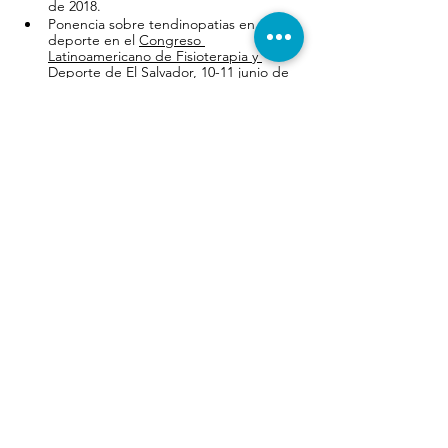
de 2018.
Ponencia sobre tendinopatias en el 
deporte en el 
Congreso 
Latinoamericano de Fisioterapia y 
Deporte
 de El Salvador, 10-11 junio de 
2017
Ponencia sobre esguinces de tobillo en 
el futbol en 
el Congreso 
Latinoamericano de Fisioterapia y 
Deporte
 de El Salvador, 10-11 junio de 
2017
Ponencia sobre tendinopatias en el 
deporte en 
UVM, Universidad Valle de 
Mexico, Puebla , Mexico ( INSTEMA y 
Therakinesis )
, 24 de febrero 2017
Ponente en VII Jornadas Instema: 
Fisioterapia y Salud Integral de la 
Mujer,
 Valencia 30 septiembre 2016.
Ponente en V Congreso Internacional 
de Actividades Acuaticas en Benidorm
, 
1-2-3 julio de 2016.
Con el exposición teórica y práctica de 
" readaptación mediante hidroterapia 
en lesiones en el futbol.
Ponencia sobre estudios biomecanicos 
con el fin de prevenir lesiones 
deportivas en el fútbol. En Ciudad 