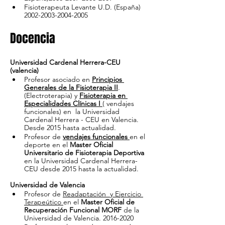
Fisioterapeuta Levante U.D. (España) 
2002-2003-2004-2005
Docencia
Universidad Cardenal Herrera-CEU 
(valencia)
Profesor asociado en 
Principios 
Generales de la Fisioterapia II
.  
(Electroterapia) y 
Fisioterapia en 
Especialidades Clínicas I 
( vendajes 
funcionales) en  la Universidad 
Cardenal Herrera - CEU en Valencia.  
Desde 2015 hasta actualidad.
Profesor de 
vendajes funcionales 
en el 
deporte en el 
Master Oficial 
Universitario de Fisioterapia Deportiva
en la Universidad Cardenal Herrera- 
CEU desde 2015 hasta la actualidad.
Universidad de Valencia
Profesor de 
Readaptación  y Ejercicio 
Terapeútico 
en el 
Master Oficial de 
Recuperación Funcional MORF
 de la 
Universidad de Valencia. 2016-2020